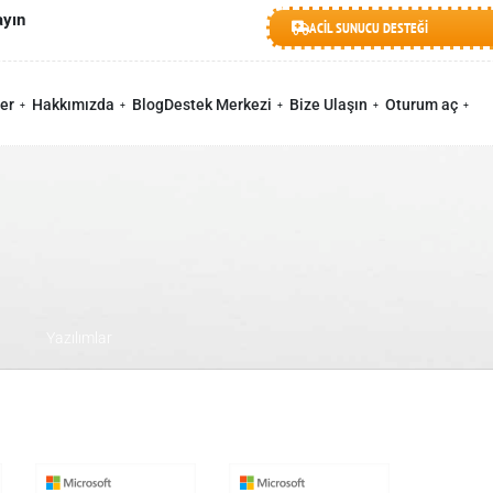
ayın
ACİL SUNUCU DESTEĞİ
🇹🇷

er
Hakkımızda
Blog
Destek Merkezi
Bize Ulaşın
Oturum aç
Yazılımlar