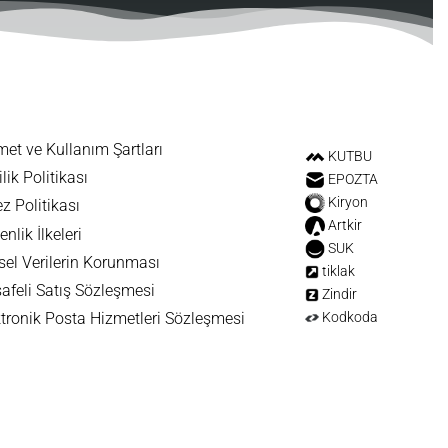
met ve Kullanım Şartları
KUTBU
ilik Politikası
EPOZTA
Kiryon
z Politikası
Artkir
nlik İlkeleri
SUK
sel Verilerin Korunması
tiklak
afeli Satış Sözleşmesi
Zindir
Kodkoda
ktronik Posta Hizmetleri Sözleşmesi