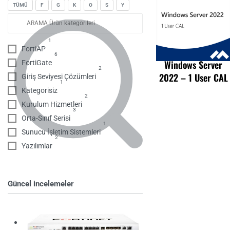
TÜMÜ
F
G
K
O
S
Y
1
FortiAP
6
Windows Server
FortiGate
2
2022 – 1 User CAL
Giriş Seviyesi Çözümleri
1
Kategorisiz
2
Kurulum Hizmetleri
3
Orta-Sınıf Serisi
1
Sunucu İşletim Sistemleri
2
Yazılımlar
Güncel incelemeler
FortiGate 100F