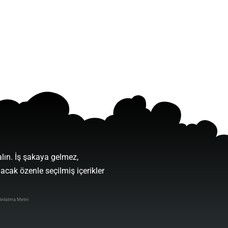
alın. İş şakaya gelmez,
lacak özenle seçilmiş içerikler
ınlatma Metni