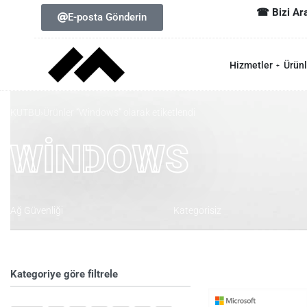
☎ Bizi Ar
E-posta Gönderin
Türkiye 
USA 🇺
Hizmetler
Ürünl
KUTBU
›
Ürünler “Windows” olarak etiketlendi
WINDOWS
Ağ Güvenliği
Kategorisiz
Kategoriye göre filtrele