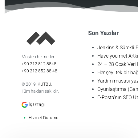
Son Yazılar
Jenkins & Sürekli 
Have you met Artkir
Müşteri hizmetleri:
+90 212 812 8848
24 – 28 Ocak Veri
+90 212 852 88 48
Her şeyi tek bir bağ
Yardım masası yazı
© 2019,
KUTBU
.
Oyunlaştırma (Gami
Tüm hakları saklıdır.
E-Posta’nın SEO Ü
İş Ortağı
Hizmet Durumu