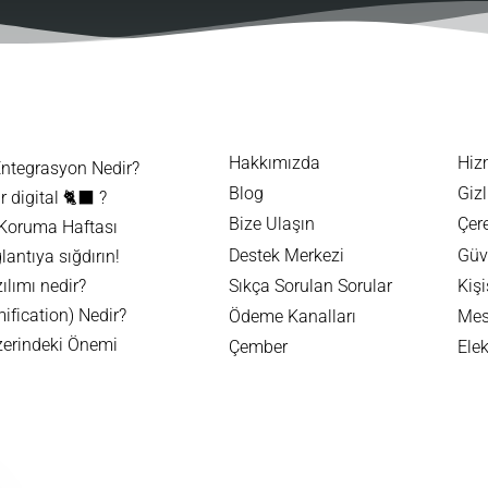
Hakkımızda
Hiz
Entegrasyon Nedir?
Blog
Gizl
 digital 🐈‍⬛ ?
Bize Ulaşın
Çere
 Koruma Haftası
Destek Merkezi
Güve
lantıya sığdırın!
lımı nedir?
Sıkça Sorulan Sorular
Kişi
fication) Nedir?
Ödeme Kanalları
Mes
zerindeki Önemi
Çember
Ele