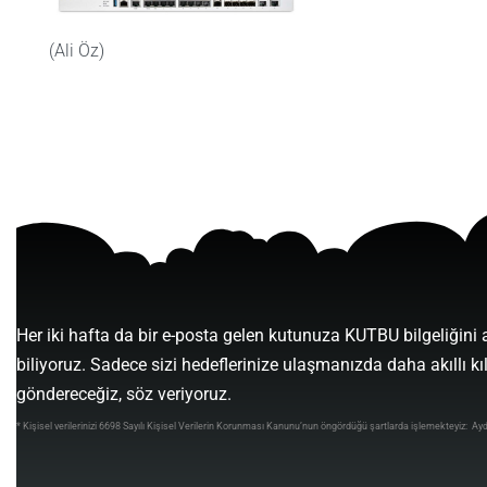
(Ali Öz)
5 üzerinden
5
oy aldı
Her iki hafta da bir e-posta gelen kutunuza KUTBU bilgeliğini 
biliyoruz. Sadece sizi hedeflerinize ulaşmanızda daha akıllı kı
göndereceğiz, söz veriyoruz.
* Kişisel verilerinizi 6698 Sayılı Kişisel Verilerin Korunması Kanunu’nun öngördüğü şartlarda işlemekteyiz:
Ayd