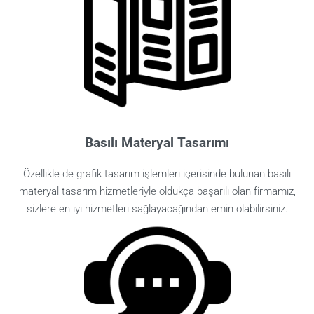
Basılı Materyal Tasarımı
Özellikle de grafik tasarım işlemleri içerisinde bulunan basılı
materyal tasarım hizmetleriyle oldukça başarılı olan firmamız,
sizlere en iyi hizmetleri sağlayacağından emin olabilirsiniz.