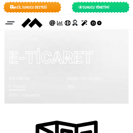
ACİL SUNUCU DESTEĞİ
SUNUCU YÖNETİMİ
0
KUTBU
›
E-Ticaret
E-TICARET
Barındırma
Bilişim Teknolojileri
E-Ticaret
SEO
WEB / Uygulama