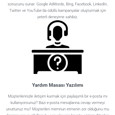
sonucunu sunar. Google AdWords, Bing, Facebook, LinkedIn,
Twitter ve YouTube'da ödüllü kampanyalar oluşturmak için
yeterli deneyime sahibiz.
Yardım Masası Yazılımı
Müşterilerinizle iletişim kurmak için paylaşımlı bir e-posta mı
kullanıyorsunuz? Bazı e-posta mesajlarına cevap vermeyi
unuttunuz mu? Müşterileri memnun etmenin zor olduğunu mu