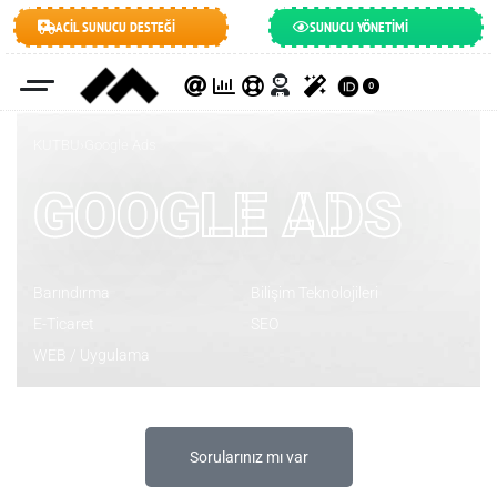
ACİL SUNUCU DESTEĞİ
SUNUCU YÖNETİMİ
0
KUTBU
›
Google Ads
GOOGLE ADS
Barındırma
Bilişim Teknolojileri
E-Ticaret
SEO
WEB / Uygulama
Sorularınız mı var