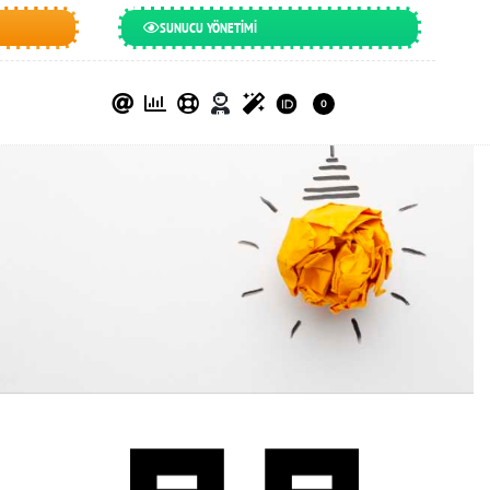
SUNUCU YÖNETİMİ
0