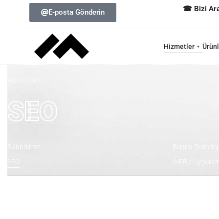
☎ Bizi Ar
E-posta Gönderin
Türkiye 
USA 🇺
Hizmetler
Ürünl
KUTBU
›
SEO
SEO
Barındırma
Bilişim Teknoloji
SEO
WEB / Uygula