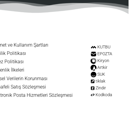
met ve Kullanım Şartları
KUTBU
ilik Politikası
EPOZTA
Kiryon
z Politikası
Artkir
nlik İlkeleri
SUK
sel Verilerin Korunması
tiklak
afeli Satış Sözleşmesi
Zindir
Kodkoda
ktronik Posta Hizmetleri Sözleşmesi