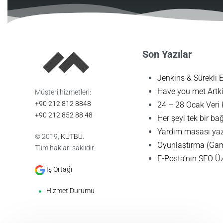
Son Yazılar
Jenkins & Sürekli 
Have you met Artkir
Müşteri hizmetleri:
+90 212 812 8848
24 – 28 Ocak Veri
+90 212 852 88 48
Her şeyi tek bir bağ
Yardım masası yazı
© 2019,
KUTBU
.
Oyunlaştırma (Gami
Tüm hakları saklıdır.
E-Posta’nın SEO Ü
İş Ortağı
Hizmet Durumu