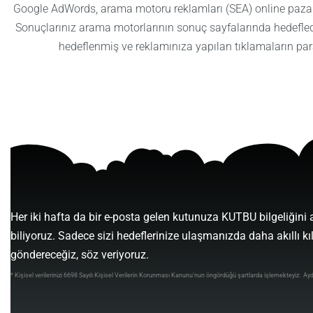
Google AdWords, arama motoru reklamları (SEA) online pazar
Sonuçlarınız arama motorlarının sonuç sayfalarında hedefledi
hedeflenmiş ve reklamınıza yapılan tıklamaların par
Her iki hafta da bir e-posta gelen kutunuza KUTBU bilgeliğini 
biliyoruz. Sadece sizi hedeflerinize ulaşmanızda daha akıllı kı
göndereceğiz, söz veriyoruz.
* Kişisel verilerinizi 6698 Sayılı Kişisel Verilerin Korunması Kanunu’nun öngördüğü şartlarda işlemekteyiz:
Ayd