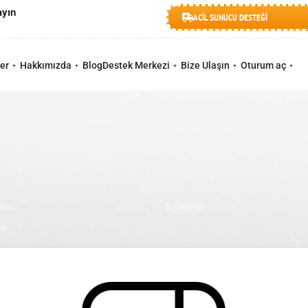
ayın
ACİL SUNUCU DESTEĞİ
🇹🇷

er
Hakkımızda
Blog
Destek Merkezi
Bize Ulaşın
Oturum aç
leri
E-Ticaret
ma