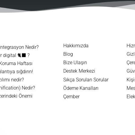
Hakkımızda
Hiz
Entegrasyon Nedir?
Blog
Gizl
 digital 🐈‍⬛ ?
Bize Ulaşın
Çere
 Koruma Haftası
Destek Merkezi
Güve
lantıya sığdırın!
lımı nedir?
Sıkça Sorulan Sorular
Kişi
fication) Nedir?
Ödeme Kanalları
Mes
zerindeki Önemi
Çember
Ele