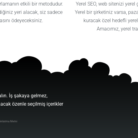
lamanın etkili bir metodudur.
Yerel SEO, web sitenizi yerel 
ğiniz yeri alacak, siz sadece
Yerel bir şirketiniz varsa, pa
asını ödeyeceksiniz.
kuracak özel hedefli yerel
Amacımız, yerel tra
alın. İş şakaya gelmez,
lacak özenle seçilmiş içerikler
ınlatma Metni