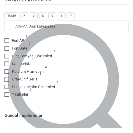
TÜMÜ
F
G
K
O
S
Y
1
FortiAP
6
FortiGate
2
Giriş Seviyesi Çözümleri
1
Kategorisiz
2
Kurulum Hizmetleri
3
Orta-Sınıf Serisi
1
Sunucu İşletim Sistemleri
2
Yazılımlar
Güncel incelemeler