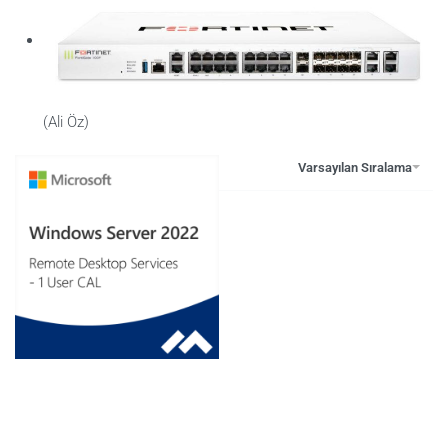
F
(Ali Öz)
5 üzerinden
5
oy aldı
FİLTRELE
Varsayılan Sıralama
Windows Server 2022 Remote Desktop
Services – 1 User CAL