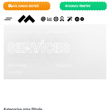
ACİL SUNUCU DESTEĞİ
SUNUCU YÖNETİMİ
0
KUTBU
›
Ürünler “Services” olarak etiketlendi
SERVICES
Ağ Güvenliği
Kategorisiz
Yazılımlar
Kategoriye göre filtrele